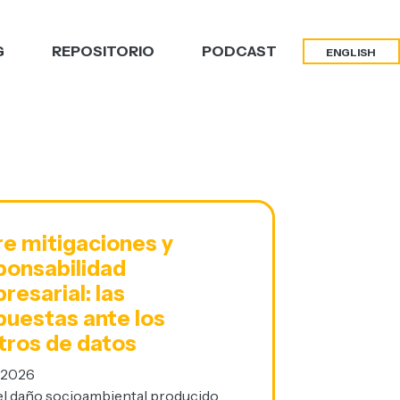
G
REPOSITORIO
PODCAST
ENGLISH
re mitigaciones y
ponsabilidad
resarial: las
puestas ante los
tros de datos
/2026
el daño socioambiental producido